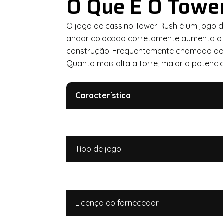
O Que É O Towe
O jogo de cassino Tower Rush é um jogo d
andar colocado corretamente aumenta o m
construção. Frequentemente chamado de j
Quanto mais alta a torre, maior o potenci
Característica
Fornecedor
Tipo de jogo
RTP
Licença do fornecedor