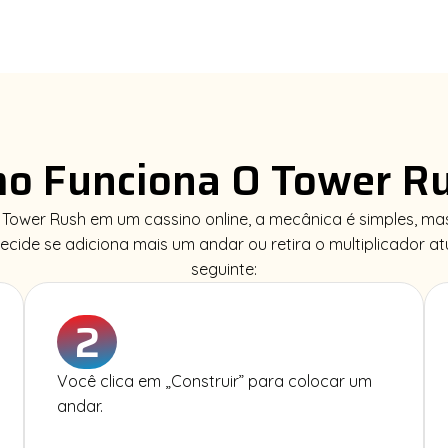
o Funciona O Tower R
Tower Rush em um cassino online, a mecânica é simples, m
decide se adiciona mais um andar ou retira o multiplicador 
seguinte:
2
Você clica em „Construir” para colocar um
andar.