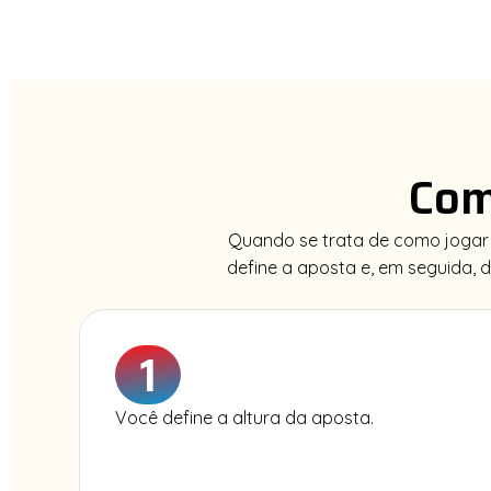
Com
Quando se trata de como jogar 
define a aposta e, em seguida, 
1
Você define a altura da aposta.