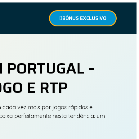
BÔNUS EXCLUSIVO
 PORTUGAL –
OGO E RTP
 cada vez mais por jogos rápidos e
caixa perfeitamente nesta tendência: um