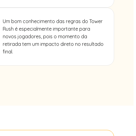
Um bom conhecimento das regras do Tower
Rush é especialmente importante para
novos jogadores, pois o momento da
retirada tem um impacto direto no resultado
final.