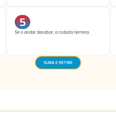
5
Se o andar desabar, a rodada termina.
SUBA E RETIRE