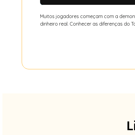
Muitos jogadores começam com a demonstr
dinheiro real. Conhecer as diferenças do 
L